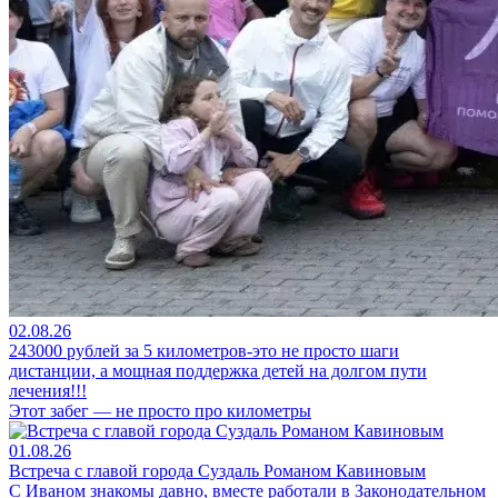
02.08.26
243000 рублей за 5 километров-это не просто шаги
дистанции, а мощная поддержка детей на долгом пути
лечения!!!
Этот забег — не просто про километры
01.08.26
Встреча с главой города Суздаль Романом Кавиновым
С Иваном знакомы давно, вместе работали в Законодательном