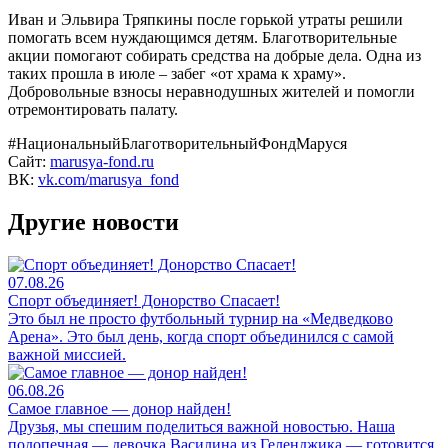
Иван и Эльвира Тряпкины после горькой утраты решили
помогать всем нуждающимся детям. Благотворительные
акции помогают собирать средства на добрые дела. Одна из
таких прошла в июле – забег «от храма к храму».
Добровольные взносы неравнодушных жителей и помогли
отремонтировать палату.
#НациональныйБлаготворительныйФондМаруся
Сайт:
marusya-fond.ru
ВК:
vk.com/marusya_fond
Другие новости
07.08.26
Спорт объединяет! Донорство Спасает!
Это был не просто футбольный турнир на «Медведково
Арена». Это был день, когда спорт объединился с самой
важной миссией.
06.08.26
Самое главное — донор найден!
Друзья, мы спешим поделиться важной новостью. Наша
подопечная — девочка Василина из Геленджика — готовится