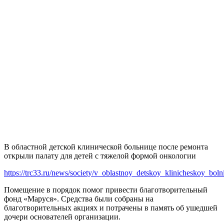
В областной детской клинической больнице после ремонта
открыли палату для детей с тяжелой формой онкологии
https://trc33.ru/news/society/v_oblastnoy_detskoy_klinicheskoy_bo
Помещение в порядок помог привести благотворительный
фонд «Маруся». Средства были собраны на
благотворительных акциях и потрачены в память об ушедшей
дочери основателей организации.