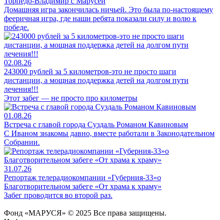
Торпедо-Владимир с Марусей
Домашняя игра закончилась ничьей. Это была по-настоящему
фееричная игра, где наши ребята показали силу и волю к
победе.
02.08.26
243000 рублей за 5 километров-это не просто шаги
дистанции, а мощная поддержка детей на долгом пути
лечения!!!
Этот забег — не просто про километры
01.08.26
Встреча с главой города Суздаль Романом Кавиновым
С Иваном знакомы давно, вместе работали в Законодательном
Собрании.
31.07.26
Репортаж телерадиокомпании «Губерния-33»о
Благотворительном забеге «От храма к храму»
Забег проводится во второй раз.
Фонд «МАРУСЯ» © 2025 Все права защищены.