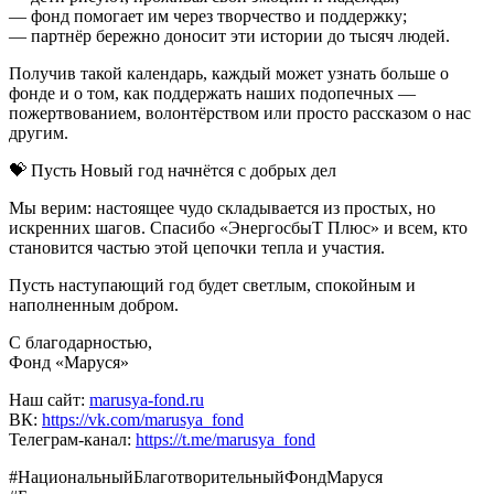
— фонд помогает им через творчество и поддержку;
— партнёр бережно доносит эти истории до тысяч людей.
Получив такой календарь, каждый может узнать больше о
фонде и о том, как поддержать наших подопечных —
пожертвованием, волонтёрством или просто рассказом о нас
другим.
💝 Пусть Новый год начнётся с добрых дел
Мы верим: настоящее чудо складывается из простых, но
искренних шагов. Спасибо «ЭнергосбыТ Плюс» и всем, кто
становится частью этой цепочки тепла и участия.
Пусть наступающий год будет светлым, спокойным и
наполненным добром.
С благодарностью,
Фонд «Маруся»
Наш сайт:
marusya-fond.ru
ВК:
https://vk.com/marusya_fond
Телеграм-канал:
https://t.me/marusya_fond
#НациональныйБлаготворительныйФондМаруся