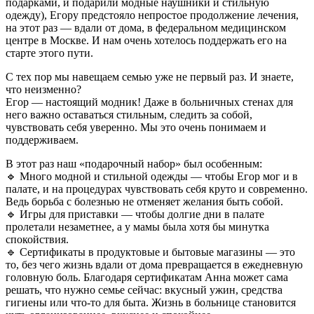
подарками, и подарили модные наушники и стильную
одежду), Егору предстояло непростое продолжение лечения,
на этот раз — вдали от дома, в федеральном медицинском
центре в Москве. И нам очень хотелось поддержать его на
старте этого пути.
С тех пор мы навещаем семью уже не первый раз. И знаете,
что неизменно?
Егор — настоящий модник! Даже в больничных стенах для
него важно оставаться стильным, следить за собой,
чувствовать себя уверенно. Мы это очень понимаем и
поддерживаем.
В этот раз наш «подарочный набор» был особенным:
🔹 Много модной и стильной одежды — чтобы Егор мог и в
палате, и на процедурах чувствовать себя круто и современно.
Ведь борьба с болезнью не отменяет желания быть собой.
🔹 Игры для приставки — чтобы долгие дни в палате
пролетали незаметнее, а у мамы была хотя бы минутка
спокойствия.
🔹 Сертификаты в продуктовые и бытовые магазины — это
то, без чего жизнь вдали от дома превращается в ежедневную
головную боль. Благодаря сертификатам Анна может сама
решать, что нужно семье сейчас: вкусный ужин, средства
гигиены или что-то для быта. Жизнь в больнице становится