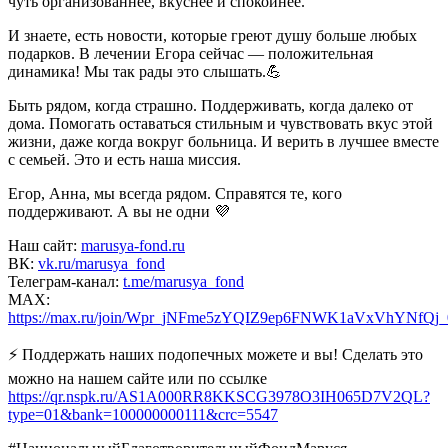
чуть организованнее, вкуснее и спокойнее.
И знаете, есть новости, которые греют душу больше любых
подарков. В лечении Егора сейчас — положительная
динамика! Мы так рады это слышать.💪
Быть рядом, когда страшно. Поддерживать, когда далеко от
дома. Помогать оставаться стильным и чувствовать вкус этой
жизни, даже когда вокруг больница. И верить в лучшее вместе
с семьей. Это и есть наша миссия.
Егор, Анна, мы всегда рядом. Справятся те, кого
поддерживают. А вы не одни 💜
Наш сайт:
marusya-fond.ru
ВК:
vk.ru/marusya_fond
Телеграм-канал:
t.me/marusya_fond
МАХ:
https://max.ru/join/Wpr_jNFme5zYQIZ9ep6FNWK1aVxVhYNfQ
⚡ Поддержать наших подопечных можете и вы! Сделать это
можно на нашем сайте или по ссылке
https://qr.nspk.ru/AS1A000RR8KKSCG3978O3IH065D7V2QL?
type=01&bank=100000000111&crc=5547